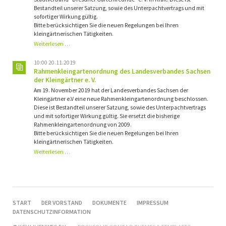
Bestandteil unserer Satzung, sowie des Unterpachtvertrags und mit
sofortiger Wirkung gültig.
Bitte berücksichtigen Sie die neuen Regelungen bei Ihren
kleingärtnerischen Tätigkeiten.
Bauordnung
Weiterlesen …
des
Stadtverbandes
10:00 20.11.2019
"Dresdner
Rahmenkleingartenordnung des Landesverbandes Sachsen
Gartenfreunde"
der Kleingärtner e. V.
e. V.
Am 19. November 2019 hat der Landesverbandes Sachsen der
Kleingärtner e.V eine neue Rahmenkleingartenordnung beschlossen.
Diese ist Bestandteil unserer Satzung, sowie des Unterpachtvertrags
und mit sofortiger Wirkung gültig. Sie ersetzt die bisherige
Rahmenkleingartenordnung von 2009.
Bitte berücksichtigen Sie die neuen Regelungen bei Ihren
kleingärtnerischen Tätigkeiten.
Rahmenkleingartenordnung
Weiterlesen …
des
Landesverbandes
Sachsen
der
Kleingärtner
NAVIGATION
START
DER VORSTAND
DOKUMENTE
IMPRESSUM
e. V.
ÜBERSPRINGEN
DATENSCHUTZINFORMATION